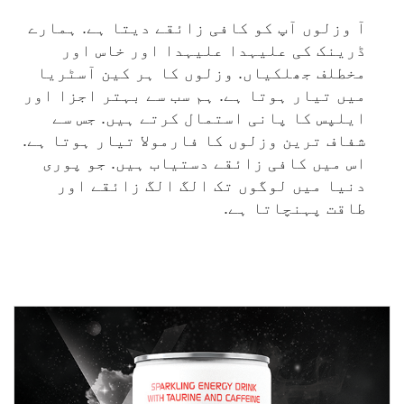
آ وزلوں آپ کو کافی زائقے دیتا ہے. ہمارے
ڈرینک کی علیہدا علیہدا اور خاس اور
مخطلف جھلکیاں. وزلوں کا ہر کین آسٹریا
میں تیار ہوتا ہے. ہم سب سے بہتر اجزا اور
ایلپس کا پانی استمال کرتے ہیں. جس سے
شفاف ترین وزلوں کا فارمولا تیار ہوتا ہے.
اس میں کافی زائقے دستیاب ہیں. جو پوری
دنیا میں لوگوں تک الگ الگ زائقے اور
طاقت پہنچاتا ہے.