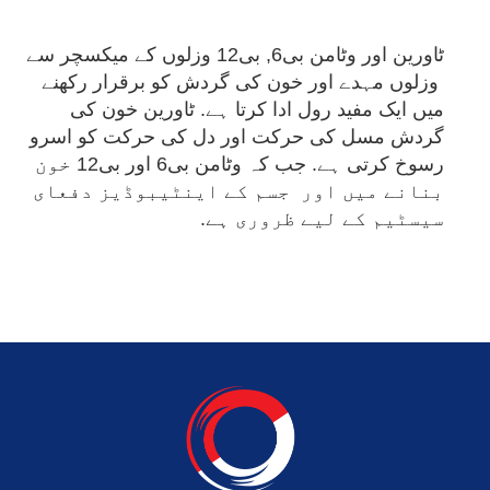
ٹاورین اور وٹامن بی6, بی12 وزلوں کے میکسچر سے
وزلوں مہدے اور خون کی گردش کو برقرار رکھنے
میں ایک مفید رول ادا کرتا ہے. ٹاورین خون کی
گردش مسل کی حرکت اور دل کی حرکت کو اسرو
رسوخ کرتی ہے. جب کہ وٹامن بی6 اور بی12 خون
بنانے میں اور جسم کے اینٹیبوڈیز دفعای
سیسٹیم کے لیے ظروری ہے.