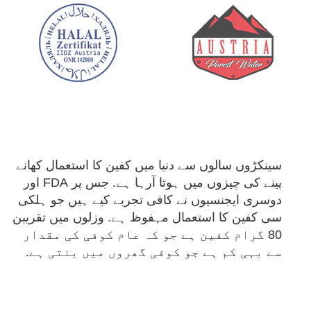
سینکڑوں سالوں سے دنیا میں کفین کا استعمال کھانے
پینے کی چیزوں میں ہوتا آرہا ہے. جس پر FDA اور
دوسری ایجنسیوں نے کافی تجربے کیے ہیں جو ہلکی
سی کفین کا استعمال مہفوظ ہے. وزلوں میں تقریبن
80 گرام کفین ہے جو کہ عام کوفی کی مقدار
سے بہی کم ہے جو کوفی گھروں میں بنتی ہے.