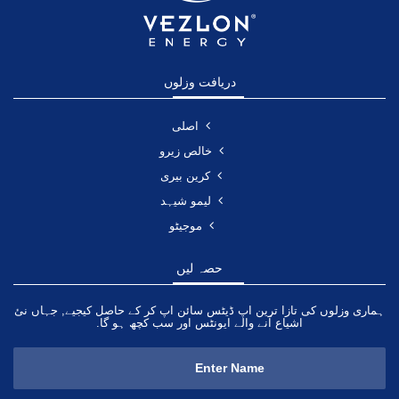
دریافت وزلوں
اصلی
خالص زیرو
کرین بیری
لیمو شیہد
موجیٹو
حصہ لیں
ہماری وزلوں کی تازا ترین اپ ڈیٹس سائن اپ کر کے حاصل کیجیے, جہاں نئ
اشیاع آنے والے ایونٹس اور سب کچھ ہو گا.