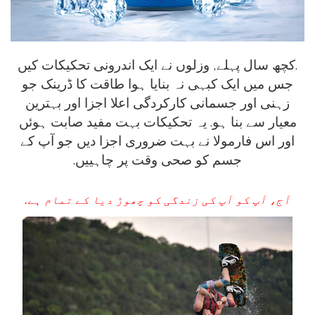
.کچھ سال پہلے, وزلوں نے ایک اندرونی تحکیکات کیں
جس میں ایک کبہی نہ بنایا ہوا طاقت کا ڈرینک جو
زہنی اور جسمانی کارکردگی اعلا اجزا اور بہترین
معیار سے بنا ہو. یہ تحکیکات بہت مفید صابت ہوئں
اور اس فارمولا نے بہت ضروری اجزا دیں جو آپ کے
جسم کو صحی وقت پر چاہییں.
آج، آپ کو آپ کی زندگی کو چھوڑ دیا کے تمام ہے.