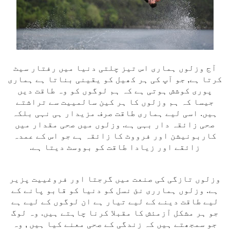
آج وزلوں ہماری اس تیز چلتی دنیا میں رفتار سیٹ
کرتا ہے, جو آپ کی ہر کھیل کو یقینی بناتا ہے ہماری
پوری کوشش ہوتی ہے کہ ہم لوگوں کو وہ طاقت دیں
جیسا کہ ہم وزلوں کا ہر کین سالمییت سے تراشتے
ہیں. اسی لیے ہماری طاقت صرف مزیدار ہی نہی بلکہ
صحی زائقہ دار بہی ہے. وزلوں میں صحی مقدار میں
کاربونیشن اور فرووٹ کا زائقہ ہے جو اس کے عمدہ
زائقے اور زیادا طاقت کو بووسٹ دیتا ہے.
وزلوں تازگی کی صنعت میں گرجتا اور فروغییت پزیر
ہے. وزلوں ہمارری نئ نسل کو دنیا کو قابو پانے کے
لیے طاقت دینے کے لیے تیار ہے ان لوگوں کے لیے ہے
جو ہر مشکل آزمئش کا مقبلا کرنا چاہتے ہیں. وہ لوگ
جو سمجھتے ہیں کہ زندگی کے صحی معنے کیا ہیں , وہ