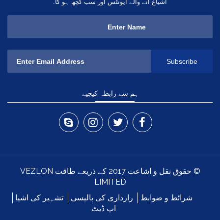
اشیاع آنے والے ایونٹس اور سب کچھ ہو گا.
ہم سے رابطہ کیجیے
© حقوق نقل و اشاعت 2017 کے ذریعے طاقت VEZLON
LIMITED
شرائط و ضوابط
رازداری کی پالیسی
تشہیر کی اشیا
اپ ڈیٹ