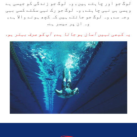
لوگ جو اور چاہتے ہیں , وہ لوگ جو زندگی کو جیسی ہے
ویسی ہی نہی چاہتے , وہ لوگ جو رک نہی سکتے کسی بہی
وجہ سے , وہ لوگ جو جانتے ہیں کہ کچھ ہونے والا ہے ,
وہ ان پر میسر ہے.
یہ کبھی نہیں آسان ہو جاتا ہے، آپ کو صرف بہتر ہو.