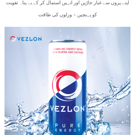
اپنے پروں سے غبار جاڑیں اور انہیں استمال کر کے بے پناہ تقویت
کو پہنچیں – وزلوں کی طاقت