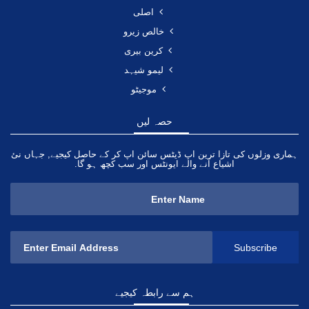
اصلی
خالص زیرو
کرین بیری
لیمو شیہد
موجیٹو
حصہ لیں
ہماری وزلوں کی تازا ترین اپ ڈیٹس سائن اپ کر کے حاصل کیجیے, جہاں نئ
اشیاع آنے والے ایونٹس اور سب کچھ ہو گا.
ہم سے رابطہ کیجیے