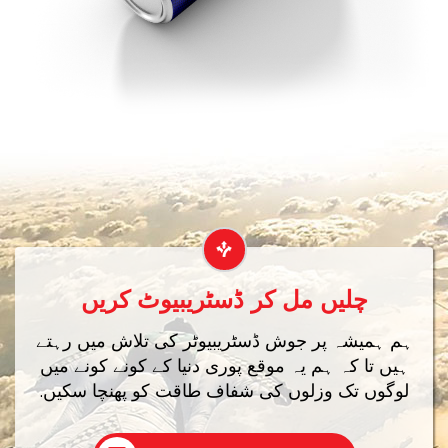
چلیں مل کر ڈسٹریبیوٹ کریں
ہم ہمیشہ پر جوش ڈسٹریبیوٹر کی تلاش میں رہتے
ہیں تا کہ ہم یہ موقع پوری دنیا کے کونے کونے میں
لوگوں تک وزلوں کی شفاف طاقت کو پھنچا سکیں.