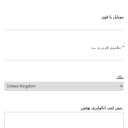
موبایل یا فون
مظمون ظروری ہے *
ملک
ہمیں اپنی انکوایری بھجیں