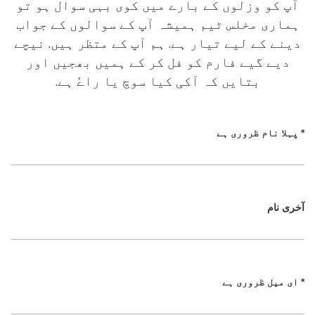
آپ کو وزلوں کے بارے میں کوی بہی سوال ہو تو
ہماری مخلس ٹیم ہمیشہ آپ کے سوالوں کے جواب
دینے کے لیے تیار ہے. ہم آپ کے متظر ہیں. نیچے
دیے گیے فارم کو فل کر کے ہمیں بھجیں اور
بتایں کہ آکی کیا سوچ یا راےُ ہے.
پہلا نام ظروری ہے *
آخری نام
ای میل ظروری ہے *