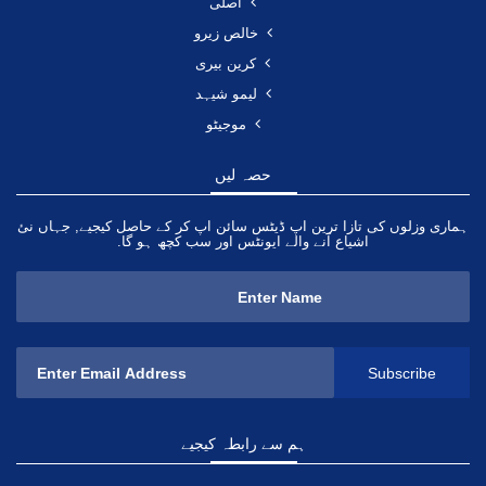
اصلی
خالص زیرو
کرین بیری
لیمو شیہد
موجیٹو
حصہ لیں
ہماری وزلوں کی تازا ترین اپ ڈیٹس سائن اپ کر کے حاصل کیجیے, جہاں نئ
اشیاع آنے والے ایونٹس اور سب کچھ ہو گا.
ہم سے رابطہ کیجیے