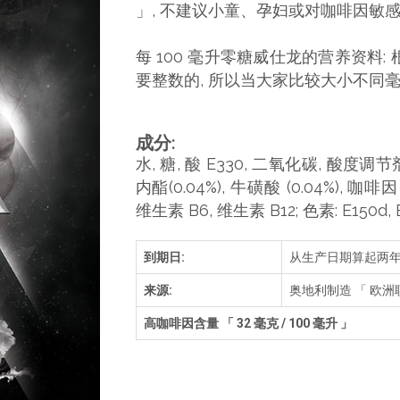
」, 不建议小童、孕妇或对咖啡因敏
每 100 毫升零糖威仕龙的营养资料: 
要整数的, 所以当大家比较大小不同毫
成分
:
水, 糖, 酸 E330, 二氧化碳, 酸度调节剂
内酯(0.04%), 牛磺酸 (0.04%), 咖啡因 
维生素 B6, 维生素 B12; 色素: E150d, E1
到期日:
从生产日期算起两
来源:
奥地利制造 「 欧洲
高咖啡因含量 「 32 毫克 / 100 毫升 」