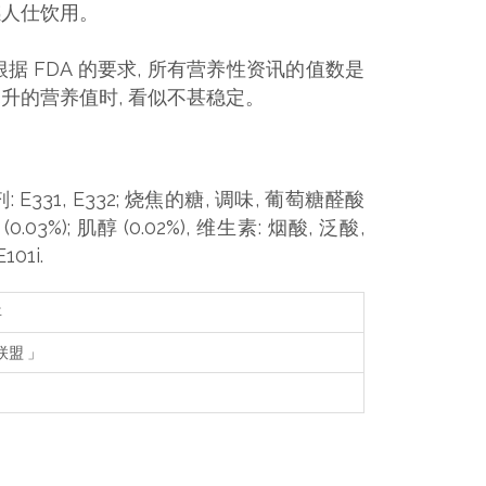
感人仕饮用。
根据 FDA 的要求, 所有营养性资讯的值数是
升的营养值时, 看似不甚稳定。
: E331, E332; 烧焦的糖, 调味, 葡萄糖醛酸
(0.03%); 肌醇 (0.02%), 维生素: 烟酸, 泛酸,
01i.
年
联盟 」