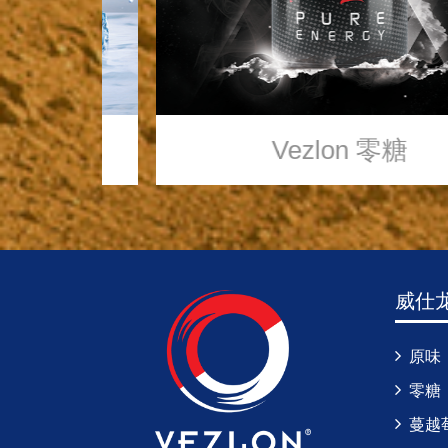
Vezlon
零糖
威仕
原味
零糖
蔓越